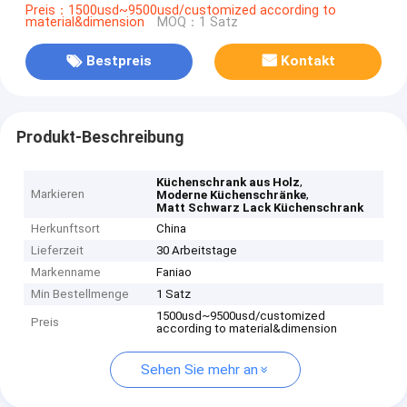
Preis：1500usd~9500usd/customized according to
material&dimension
MOQ：1 Satz
Bestpreis
Kontakt
Produkt-Beschreibung
,
Küchenschrank aus Holz
Markieren
,
Moderne Küchenschränke
Matt Schwarz Lack Küchenschrank
Herkunftsort
China
Lieferzeit
30 Arbeitstage
Markenname
Faniao
Min Bestellmenge
1 Satz
1500usd~9500usd/customized
Preis
according to material&dimension
Sehen Sie mehr an