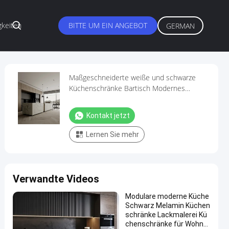
gkeiten
BITTE UM EIN ANGEBOT
GERMAN
Maßgeschneiderte weiße und schwarze
Küchenschränke Bartisch Modernes
Küchenset
Kontakt jetzt
Lernen Sie mehr
Verwandte Videos
Modulare moderne Küche
Schwarz Melamin Küchen
schränke Lackmalerei Kü
chenschränke für Wohnu