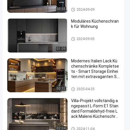
ng
Lack-Küchenschrank
00:55
2024-09-09
Moduläres Küchenschran
k für Wohnung
Lack-Küchenschrank
2024-09-05
01:09
Modernes Italien Lack Kü
chenschränke Kompletse
ts - Smart Storage Einhei
ten mit extravaganten St
eintafeln
Lack-Küchenschrank
00:32
2025-04-25
Villa-Projekt vollständig a
ngepasst L-Form E1 Stan
dard Formaldehyd-freie L
ack Malerei Küchenschrä
nke
Lack-Küchenschrank
02:04
2024-11-04