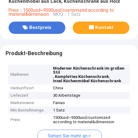
Küchenmöbel aus Lack, Küchenschrank aus Holz
Preis：1500usd~9500usd/customized according to
material&dimension
MOQ：1 Satz
Bestpreis
Kontakt
Produkt-Beschreibung
Moderner Küchenschrank im großen
Stil
Markieren
,
,
Komplettes Küchenschrank
Insel Küchenmöbel Küchenschrank
Herkunftsort
China
Lieferzeit
30 Arbeitstage
Markenname
Faniao
Min Bestellmenge
1 Satz
1500usd~9500usd/customized
Preis
according to material&dimension
Sehen Sie mehr an