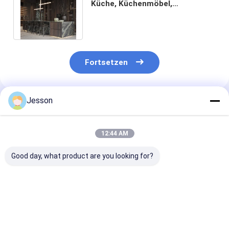
Küche, Küchenmöbel,
Küchenmöbel aus Lack,
Küchenschrank aus Holz
Fortsetzen
Jesson
Empfohlene Produkte
12:44 AM
Good day, what product are you looking for?
Modernes
Moderner Matt
Modulare
europäisches Design
Schrank Lack
Küchenschränk
Komplettes
Küchenschränke mit
schwarzer