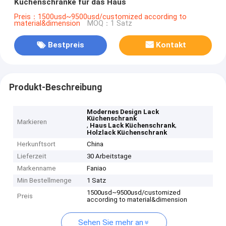
Küchenschränke für das Haus
Preis：1500usd~9500usd/customized according to
material&dimension
MOQ：1 Satz
Bestpreis
Kontakt
Produkt-Beschreibung
Modernes Design Lack
Küchenschrank
Markieren
,
,
Haus Lack Küchenschrank
Holzlack Küchenschrank
Herkunftsort
China
Lieferzeit
30 Arbeitstage
Markenname
Faniao
Min Bestellmenge
1 Satz
1500usd~9500usd/customized
Preis
according to material&dimension
Sehen Sie mehr an