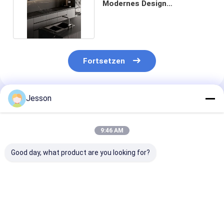
Modernes Design
Küchenschränke für das
Haus
Fortsetzen
Jesson
Empfohlene Produkte
9:46 AM
Good day, what product are you looking for?
Modernes
Moderner Matt
Modulare
europäisches Design
Schrank Lack
Küchenschränk
Komplettes
Küchenschränke mit
schwarzer