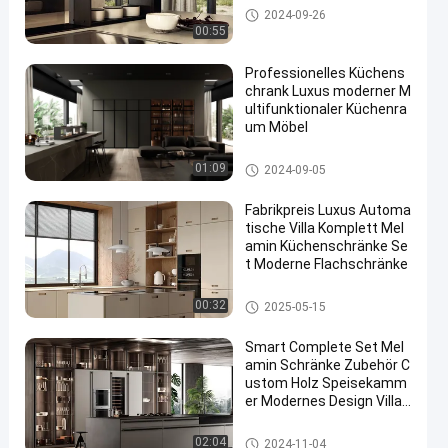
Melamin-Küchenschrank
2024-09-26
00:55
Professionelles Küchens
chrank Luxus moderner M
ultifunktionaler Küchenra
um Möbel
Melamin-Küchenschrank
01:09
2024-09-05
Fabrikpreis Luxus Automa
tische Villa Komplett Mel
amin Küchenschränke Se
t Moderne Flachschränke
Melamin-Küchenschrank
00:32
2025-05-15
Smart Complete Set Mel
amin Schränke Zubehör C
ustom Holz Speisekamm
er Modernes Design Villa
Küchenschrank
Melamin-Küchenschrank
02:04
2024-11-04