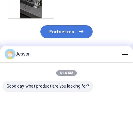
Spüle
Fortsetzen
Jesson
Empfohlene Produkte
6:16 AM
Good day, what product are you looking for?
Euklidischer weißer
Benutzerdefiniertes
Individuell
Badezimmerschrank
weißes und graues
angepasste m
mit Turnhalter aus
Badezimmerschrank
L-förmige
Edelstahl
mit hohem
integrierte