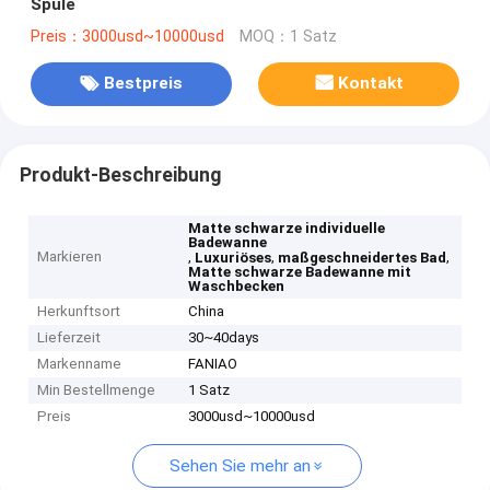
Spüle
Preis：3000usd~10000usd
MOQ：1 Satz
Bestpreis
Kontakt
Produkt-Beschreibung
Matte schwarze individuelle
Badewanne
Markieren
,
,
,
Luxuriöses
maßgeschneidertes Bad
Matte schwarze Badewanne mit
Waschbecken
Herkunftsort
China
Lieferzeit
30~40days
Markenname
FANIAO
Min Bestellmenge
1 Satz
Preis
3000usd~10000usd
Sehen Sie mehr an