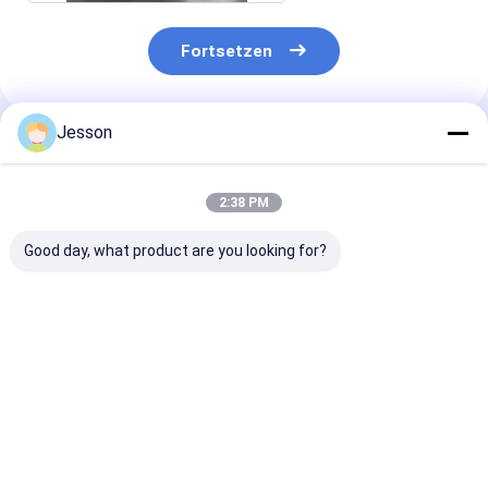
Fortsetzen
Jesson
Empfohlene Produkte
2:38 PM
Good day, what product are you looking for?
L-förmige weiße und
L-förmiger moderner
Billig Moderne
grüne
weißer und
Küche Smart
Küchenschränke
schwarzer
Vollkomplett
Küchenschrank
Küchenschran
maßgeschneiderter
Noch keine
Bestpreis
Bestpreis
Bestprei
PET-Küchensatz
Bewertungen