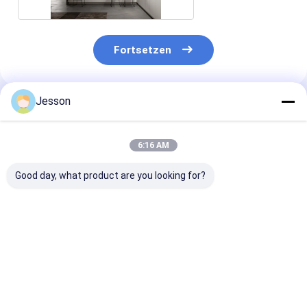
Fortsetzen
Jesson
Empfohlene Produkte
6:16 AM
Good day, what product are you looking for?
L-förmige weiße und
L-förmiger moderner
Billig Moderne
grüne
weißer und
Küche Smart
Küchenschränke
schwarzer
Vollkomplett
Küchenschrank
Küchenschran
maßgeschneiderter
Noch keine
Bestpreis
Bestpreis
Bestprei
PET-Küchensatz
Bewertungen