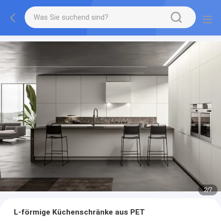
2
/
7
L-förmige Küchenschränke aus PET