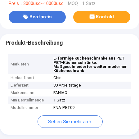
Preis：3000usd~10000usd
MOQ：1 Satz
Bestpreis
Kontakt
Produkt-Beschreibung
,
L-förmige Küchenschränke aus PET
,
PET-Küchenschränke
Markieren
Maßgeschneiderter weißer moderner
Küchenschrank
Herkunftsort
China
Lieferzeit
30 Arbeitstage
Markenname
FANIAO
Min Bestellmenge
1 Satz
Modellnummer
FNA-PET09
Sehen Sie mehr an