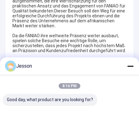
aufgenommen, die ihre Wertschätzung für den
praktischen Ansatz und das Engagement von FANIAO für
Qualität bekundeten.Dieser Besuch soll den Weg für eine
erfolgreiche Durchführung des Projekts ebnen und die
Präsenz des Unternehmens auf dem afrikanischen
Markt weiter stärken..
Da die FANIAO ihre weltweite Präsenz weiter ausbaut,
spielen solche Besuche eine wichtige Rolle, um
sicherzustellen, dass jedes Projekt nach höchstem Maß
an Präzision und Kundenzufriedenheit durchgeführt wird.
Jesson
Recommended Products
8:16 PM
Good day, what product are you looking for?
Modulare
Luxuriöse
Modernes Desi
Küchenschränke mit
Küchenmöbel aus
Multifunktiona